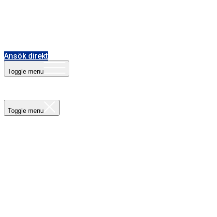
Utbildningar
Studera
Ansök direkt
Toggle menu
Toggle menu